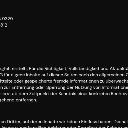
B 9329
7812
gfalt erstellt. Für die Richtigkeit, Vollständigkeit und Aktua
 für eigene Inhalte auf diesen Seiten nach den allgemeinen G
mittelte oder gespeicherte fremde Informationen zu überwach
gen zur Entfernung oder Sperrung der Nutzung von Informatio
ch erst ab dem Zeitpunkt der Kenntnis einer konkreten Recht
gehend entfernen.
n Dritter, auf deren Inhalte wir keinen Einfluss haben. Desh
 ist stets der jeweilige Anbieter oder Betreiber der Seiten ve