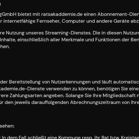
n
n gGmbH bietet mit ratsakaddemie.de einen Abonnement-Dienst
er internetfähige Fernseher, Computer und andere Geräte abz
hre Nutzung unseres Streaming-Dienstes. Die in diesen Nut
nhalte, einschließlich aller Merkmale und Funktionen der Ben
hen.
t der Bereitstellung von Nutzerkennungen und läuft automat
kademie.de-Dienste verwenden zu können, benötigen Sie einen
re Zahlungsarten angeben. Solange Sie Ihre Mitgliedschaft n
ür den jeweils darauffolgenden Abrechnungszeitraum von Ihrer
esehen:
n dem Fall schließt eine Kommune resp. ihr Rat bzw. Kreistag