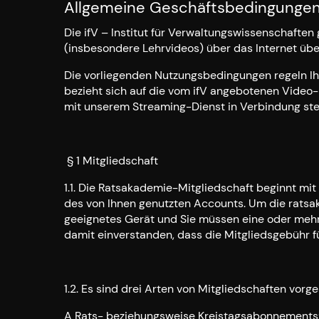
Allgemeine Geschäftsbedingunge
Die ifV – Institut für Verwaltungswissenschafte
(insbesondere Lehrvideos) über das Internet üb
Die vorliegenden Nutzungsbedingungen regeln I
bezieht sich auf die vom ifV angebotenen Video-I
mit unserem Streaming-Dienst in Verbindung ste
§ 1 Mitgliedschaft
1.1. Die Ratsakademie-Mitgliedschaft beginnt mi
des von Ihnen genutzten Accounts. Um die ratsa
geeignetes Gerät und Sie müssen eine oder mehre
damit einverstanden, dass die Mitgliedsgebühr f
1.2. Es sind drei Arten von Mitgliedschaften vorg
A Rats- beziehungsweise Kreistagsabonnements: I