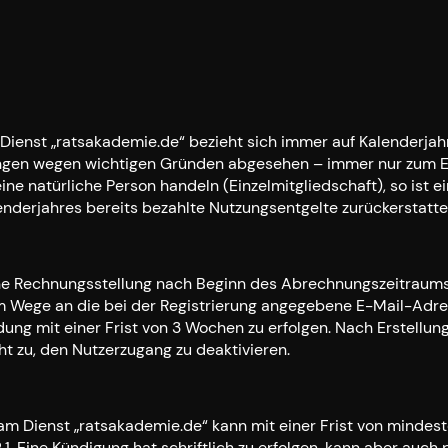
Dienst „ratsakademie.de“ bezieht sich immer auf Kalenderjahr
gen wegen wichtigen Gründen abgesehen – immer nur zum Ende
ine natürliche Person handeln (Einzelmitgliedschaft), so ist
enderjahres bereits bezahlte Nutzungsentgelte zurückerstatte
eine Rechnungsstellung nach Beginn des Abrechnungszeitraum
m Wege an die bei der Registrierung angegebene E-Mail-Adres
ng mit einer Frist von 3 Wochen zu erfolgen. Nach Erstellun
t zu, den Nutzerzugang zu deaktivieren.
 am Dienst „ratsakademie.de“ kann mit einer Frist von mind
.1. Eine Kündigung hat schriftlich zu erfolgen, kann aber auch